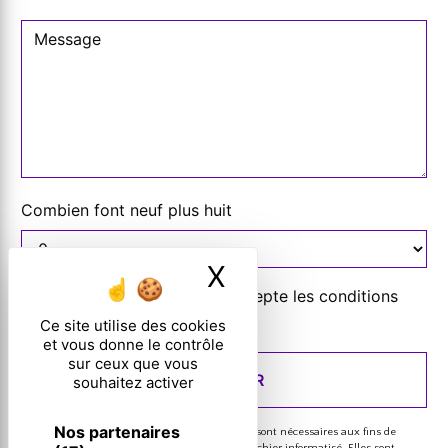
Combien font neuf plus huit
X
Masquer le ban
En cochant cette case, j'accepte les conditions
particulières ci-dessous **
Ce site utilise des cookies
et vous donne le contrôle
sur ceux que vous
ENVOYER
souhaitez activer
Nos partenaires
** Les données personnelles communiquées sont nécessaires aux fins de