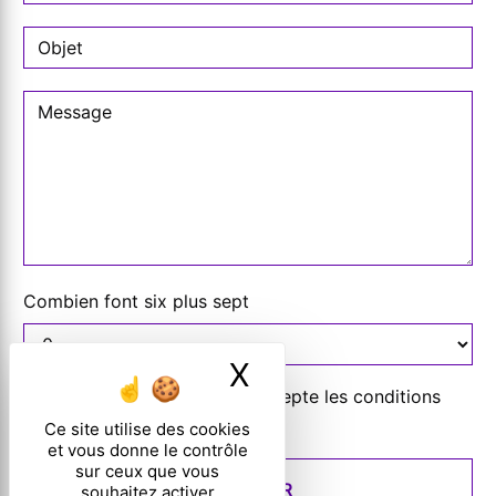
Combien font six plus sept
X
Masquer le ban
En cochant cette case, j'accepte les conditions
particulières ci-dessous **
Ce site utilise des cookies
et vous donne le contrôle
sur ceux que vous
ENVOYER
souhaitez activer