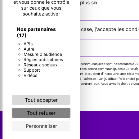
et vous donne le contrôle
Combien font deux plus six
sur ceux que vous
souhaitez activer
Nos partenaires
En cochant cette case, j'accepte les condi
(17)
APIs
Autre
Mesure d'audience
Régies publicitaires
Réseaux sociaux
** Les données personnelles communiquées sont nécessaires aux fins
message. Les données collectées seront communiquées aux seuls destin
Support
consentement à tout moment et du droit d’introduire une réclamatio
Vidéos
ou par courrier électronique à l'adresse . Un justificatif d'identi
probatoires et de gestion des contentieux. Vous avez le droit de vo
vos droits.
Tout accepter
Tout refuser
Personnaliser