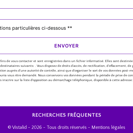
tions particulières ci-dessous **
ENVOYER
 de vous contacter et sont enregistrées dans un fichier informatisé. Elles sont destinées
ataires suivants: . Vous disposez de droits d’accès, de rectification, d’effacement, de port
n auprès d’une autorité de contrôle, ainsi que d’organiser le sort de vos données post-mo
té pourra vous être demandé. Nous conservons vos données pendant la période de prise de con
us inscrire sur la liste d'opposition au démarchage téléphonique, disponible à cette adresse
RECHERCHES FRÉQUENTES
©
Vistalid
- 2026 - Tous droits réservés -
Mentions légales