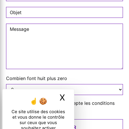
Combien font huit plus zero
X
Masquer le ban
En cochant cette case, j'accepte les conditions
particulières ci-dessous **
Ce site utilise des cookies
et vous donne le contrôle
sur ceux que vous
ENVOYER
souhaitez activer