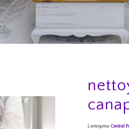
nett
canap
L’entreprise
Central P