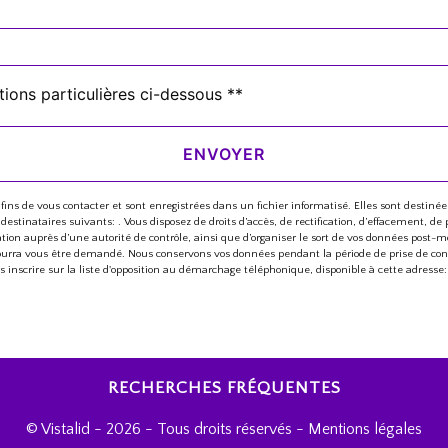
tions particulières ci-dessous **
ENVOYER
 de vous contacter et sont enregistrées dans un fichier informatisé. Elles sont destinées
ataires suivants: . Vous disposez de droits d’accès, de rectification, d’effacement, de port
n auprès d’une autorité de contrôle, ainsi que d’organiser le sort de vos données post-mo
té pourra vous être demandé. Nous conservons vos données pendant la période de prise de con
us inscrire sur la liste d'opposition au démarchage téléphonique, disponible à cette adresse
RECHERCHES FRÉQUENTES
©
Vistalid
- 2026 - Tous droits réservés -
Mentions légales