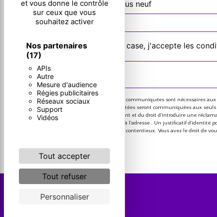
et vous donne le contrôle
Combien font dix plus neuf
sur ceux que vous
souhaitez activer
Nos partenaires
En cochant cette case, j'accepte les condi
(17)
APIs
Autre
Mesure d'audience
Régies publicitaires
Réseaux sociaux
** Les données personnelles communiquées sont nécessaires aux fins
message. Les données collectées seront communiquées aux seuls destin
Support
consentement à tout moment et du droit d’introduire une réclamatio
Vidéos
ou par courrier électronique à l'adresse . Un justificatif d'identi
probatoires et de gestion des contentieux. Vous avez le droit de vo
vos droits.
Tout accepter
Tout refuser
Personnaliser