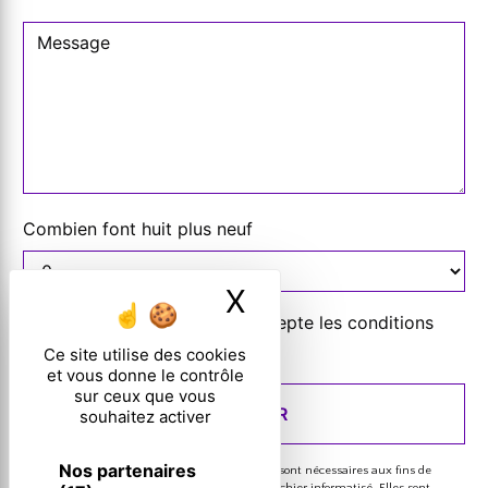
Combien font huit plus neuf
X
Masquer le ban
En cochant cette case, j'accepte les conditions
particulières ci-dessous **
Ce site utilise des cookies
et vous donne le contrôle
sur ceux que vous
ENVOYER
souhaitez activer
Nos partenaires
** Les données personnelles communiquées sont nécessaires aux fins de